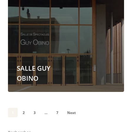
SALLE GUY
OBINO
1
2
3
…
7
Next