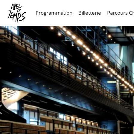
Skip
to
Programmation
Billetterie
Parcours C
main
content