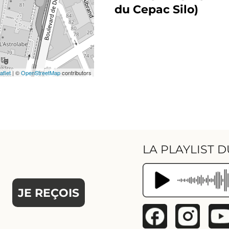
du Cepac Silo)
aflet
|
©
OpenStreetMap
contributors
LA PLAYLIST D