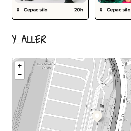
Cepac silo
20h
Cepac silo
Y ALLER
+
−