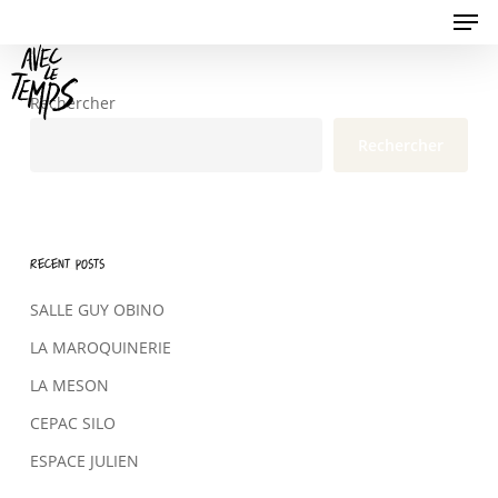
Men
Skip
to
Close
main
Menu
content
Rechercher
Rechercher
Recent Posts
SALLE GUY OBINO
LA MAROQUINERIE
LA MESON
CEPAC SILO
ESPACE JULIEN